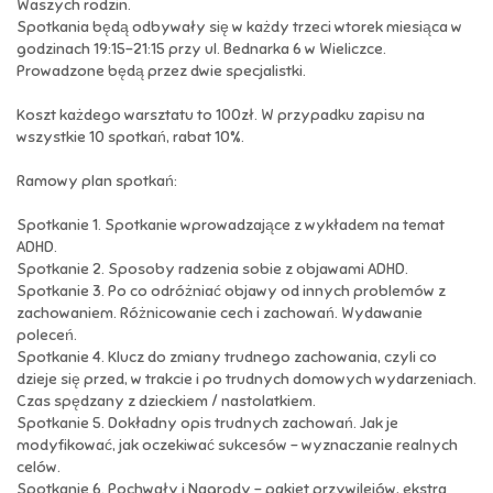
Waszych rodzin.
Spotkania będą odbywały się w każdy trzeci wtorek miesiąca w
godzinach 19:15-21:15 przy ul. Bednarka 6 w Wieliczce.
Prowadzone będą przez dwie specjalistki.
Koszt każdego warsztatu to 100zł. W przypadku zapisu na
wszystkie 10 spotkań, rabat 10%.
Ramowy plan spotkań:
Spotkanie 1. Spotkanie wprowadzające z wykładem na temat
ADHD.
Spotkanie 2. Sposoby radzenia sobie z objawami ADHD.
Spotkanie 3. Po co odróżniać objawy od innych problemów z
zachowaniem. Różnicowanie cech i zachowań. Wydawanie
poleceń.
Spotkanie 4. Klucz do zmiany trudnego zachowania, czyli co
dzieje się przed, w trakcie i po trudnych domowych wydarzeniach.
Czas spędzany z dzieckiem / nastolatkiem.
Spotkanie 5. Dokładny opis trudnych zachowań. Jak je
modyfikować, jak oczekiwać sukcesów - wyznaczanie realnych
celów.
Spotkanie 6. Pochwały i Nagrody – pakiet przywilejów, ekstra