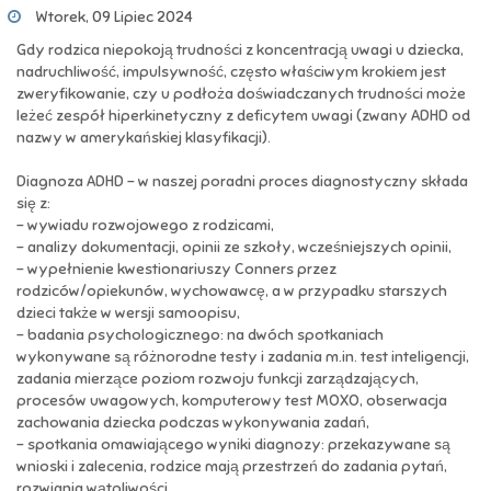
Wtorek, 09 Lipiec 2024
Gdy rodzica niepokoją trudności z koncentracją uwagi u dziecka,
nadruchliwość, impulsywność, często właściwym krokiem jest
zweryfikowanie, czy u podłoża doświadczanych trudności może
leżeć zespół hiperkinetyczny z deficytem uwagi (zwany ADHD od
nazwy w amerykańskiej klasyfikacji).
Diagnoza ADHD - w naszej poradni proces diagnostyczny składa
się z:
- wywiadu rozwojowego z rodzicami,
- analizy dokumentacji, opinii ze szkoły, wcześniejszych opinii,
- wypełnienie kwestionariuszy Conners przez
rodziców/opiekunów, wychowawcę, a w przypadku starszych
dzieci także w wersji samoopisu,
- badania psychologicznego: na dwóch spotkaniach
wykonywane są różnorodne testy i zadania m.in. test inteligencji,
zadania mierzące poziom rozwoju funkcji zarządzających,
procesów uwagowych, komputerowy test MOXO, obserwacja
zachowania dziecka podczas wykonywania zadań,
- spotkania omawiającego wyniki diagnozy: przekazywane są
wnioski i zalecenia, rodzice mają przestrzeń do zadania pytań,
rozwiania wątpliwości,